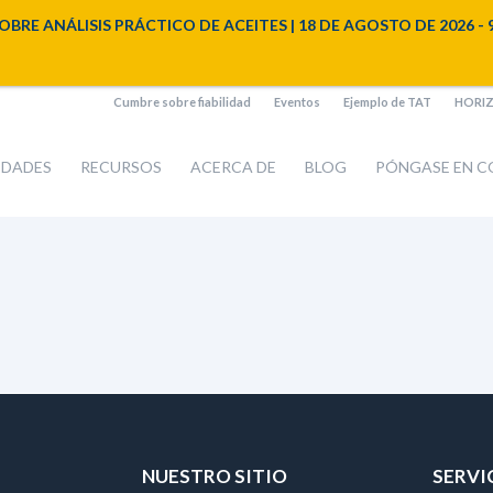
NÁLISIS PRÁCTICO DE ACEITES | 18 DE AGOSTO DE 2026 - 9:00 a
Cumbre sobre fiabilidad
Eventos
Ejemplo de TAT
HORIZO
IDADES
RECURSOS
ACERCA DE
BLOG
PÓNGASE EN 
NUESTRO SITIO
SERVI