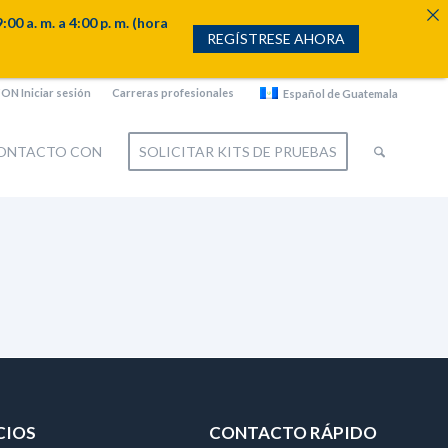
. m. a 4:00 p. m. (hora
REGÍSTRESE AHORA
N Iniciar sesión
Carreras profesionales
Español de Guatemala
CONTACTO CON
SOLICITAR KITS DE PRUEBAS
CIOS
CONTACTO RÁPIDO