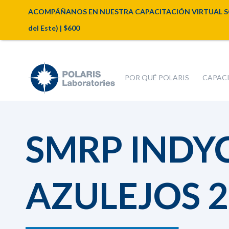
ACOMPÁÑANOS EN NUESTRA CAPACITACIÓN VIRTUAL SOBRE A
del Este) | $600
POR QUÉ POLARIS
CAPAC
SMRP INDY
AZULEJOS 2