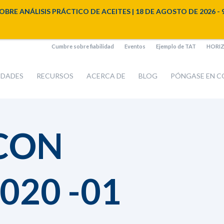
NÁLISIS PRÁCTICO DE ACEITES | 18 DE AGOSTO DE 2026 - 9:00 a
Cumbre sobre fiabilidad
Eventos
Ejemplo de TAT
HORIZO
IDADES
RECURSOS
ACERCA DE
BLOG
PÓNGASE EN 
CON
020 -01