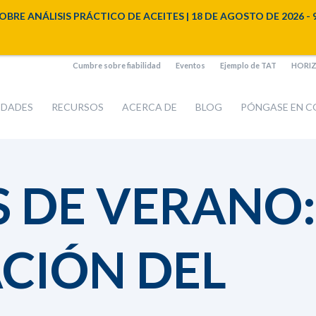
NÁLISIS PRÁCTICO DE ACEITES | 18 DE AGOSTO DE 2026 - 9:00 a
Cumbre sobre fiabilidad
Eventos
Ejemplo de TAT
HORIZO
IDADES
RECURSOS
ACERCA DE
BLOG
PÓNGASE EN 
 DE VERANO:
CIÓN DEL