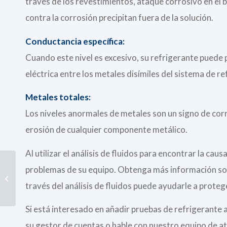
través de los revestimientos, ataque corrosivo en el
contra la corrosión precipitan fuera de la solución.
Conductancia específica:
Cuando este nivel es excesivo, su refrigerante puede p
eléctrica entre los metales disímiles del sistema de r
Metales totales:
Los niveles anormales de metales son un signo de corr
erosión de cualquier componente metálico.
Al utilizar el análisis de fluidos para encontrar la ca
Cómo: Dosificación y
problemas de su equipo. Obtenga más información sob
transferencia de
través del análisis de fluidos puede ayudarle a prote
lubricante
Si está interesado en añadir pruebas de refrigerante 
su gestor de cuentas o hable con nuestro equipo de ate