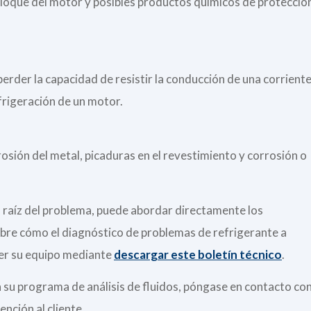
 bloque del motor y posibles productos químicos de protecció
erder la capacidad de resistir la conducción de una corrient
efrigeración de un motor.
osión del metal, picaduras en el revestimiento y corrosión o
usa raíz del problema, puede abordar directamente los
re cómo el diagnóstico de problemas de refrigerante a
ger su equipo mediante
descargar este boletín técnico
.
a su programa de análisis de fluidos, póngase en contacto co
nción al cliente.