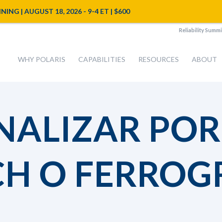
NG | AUGUST 18, 2026 - 9-4 ET | $600
Reliability Summi
WHY POLARIS
CAPABILITIES
RESOURCES
ABOUT
NALIZAR POR
H O FERROG