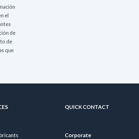
inación
n el
antes
ción de
nto de
cas que
CES
QUICK CONTACT
bricants
Corporate