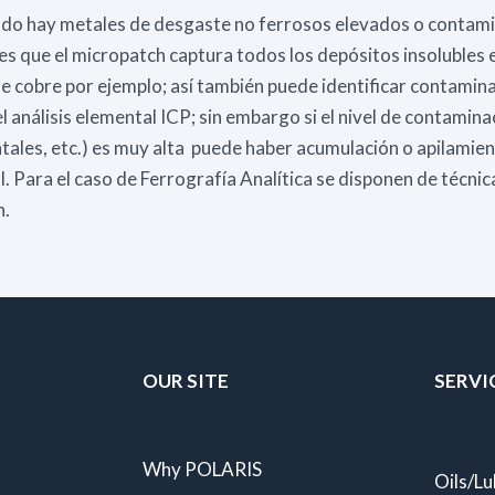
ando hay metales de desgaste no ferrosos elevados o contam
es que el micropatch captura todos los depósitos insolubles e
 de cobre por ejemplo; así también puede identificar contamin
 análisis elemental ICP; sin embargo si el nivel de contamina
tales, etc.) es muy alta puede haber acumulación o apilamie
l. Para el caso de Ferrografía Analítica se disponen de técni
n.
OUR SITE
SERVI
Why POLARIS
Oils/Lu