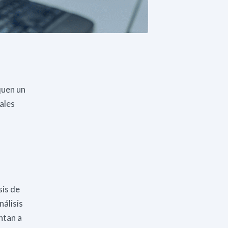
quen un
ales
sis de
nálisis
ntan a