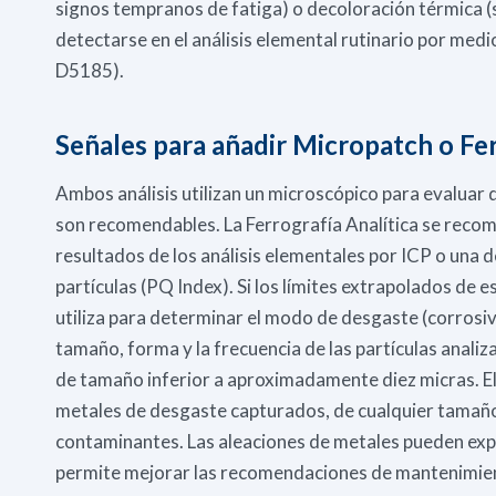
signos tempranos de fatiga) o decoloración térmica (s
detectarse en el análisis elemental rutinario por med
D5185).
Señales para añadir Micropatch o Fer
Ambos análisis utilizan un microscópico para evaluar 
son recomendables. La Ferrografía Analítica se recomi
resultados de los análisis elementales por ICP o una d
partículas (PQ Index). Si los límites extrapolados de es
utiliza para determinar el modo de desgaste (corrosivo
tamaño, forma y la frecuencia de las partículas analiza
de tamaño inferior a aproximadamente diez micras. El 
metales de desgaste capturados, de cualquier tamaño d
contaminantes. Las aleaciones de metales pueden ex
permite mejorar las recomendaciones de mantenimiento