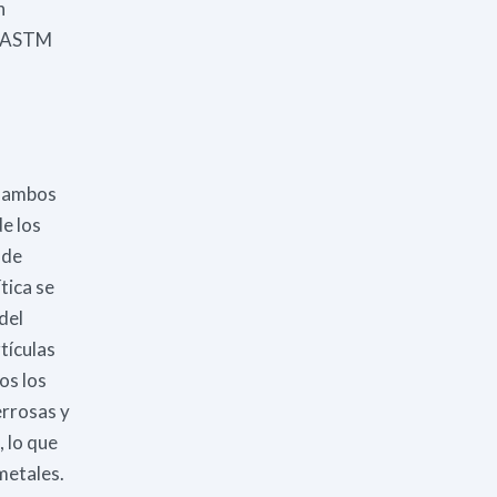
n
, (ASTM
e ambos
e los
 de
tica se
del
tículas
os los
errosas y
 lo que
metales.