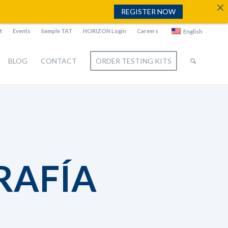
REGISTER NOW
t
Events
Sample TAT
HORIZON Login
Careers
English
BLOG
CONTACT
ORDER TESTING KITS
RAFÍA